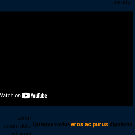
pariatur.
Lorem
eros ac purus
Quisque varius
dignissim
ipsum dolor
sit amet,