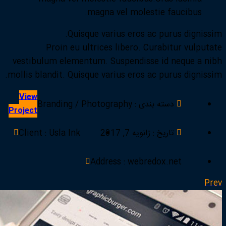
magna vel molestie faucibus.
Quisque varius eros ac purus dignissim.
Proin eu ultrices libero. Curabitur vulputate
vestibulum elementum. Suspendisse id neque a nibh
mollis blandit. Quisque varius eros ac purus dignissim.
View
دسته بندی
: Branding / Photography
Project
تاریخ
: ژانویه 7, 2017
: Usla Ink
Client
Address
: webredox.net
Prev