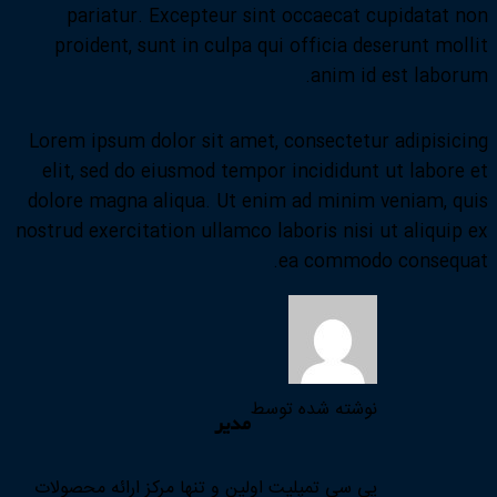
pariatur. Excepteur sint occaecat cupidatat non
proident, sunt in culpa qui officia deserunt mollit
anim id est laborum.
Lorem ipsum dolor sit amet, consectetur adipisicing
elit, sed do eiusmod tempor incididunt ut labore et
dolore magna aliqua. Ut enim ad minim veniam, quis
nostrud exercitation ullamco laboris nisi ut aliquip ex
ea commodo consequat.
نوشته شده توسط
مدیر
پی سی تمپلیت اولین و تنها مرکز ارائه محصولات