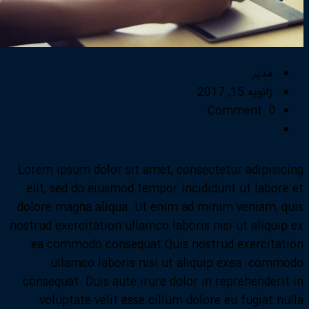
مدیر
ژانویه 15, 2017
0 Comment
Lorem ipsum dolor sit amet, consectetur adipisicing
elit, sed do eiusmod tempor incididunt ut labore et
dolore magna aliqua. Ut enim ad minim veniam, quis
nostrud exercitation ullamco laboris nisi ut aliquip ex
ea commodo consequat.Quis nostrud exercitation
ullamco laboris nisi ut aliquip exea. commodo
consequat. Duis aute irure dolor in reprehenderit in
voluptate velit esse cillum dolore eu fugiat nulla