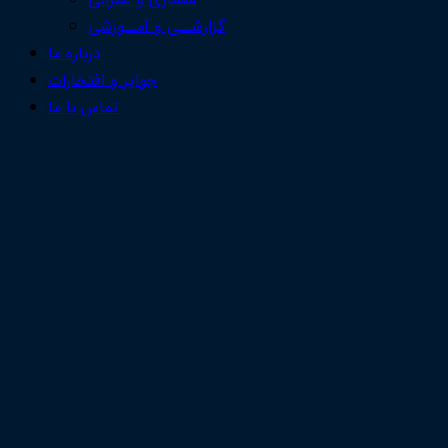
معماری و عمرانی
گزارشــی و آمــوزشی
درباره ما
جوایز و افتخارات
تماس با ما